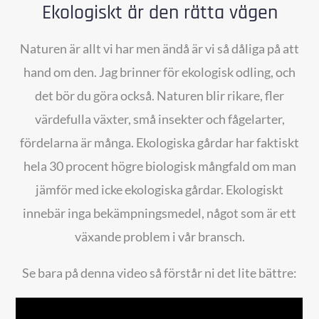
Ekologiskt är den rätta vägen
Naturen är allt vi har men ändå är vi så dåliga på att
hand om den. Jag brinner för ekologisk odling, och
det bör du göra också. Naturen blir rikare, fler
värdefulla växter, små insekter och fågelarter,
fördelarna är många. Ekologiska gårdar har faktiskt
hela 30 procent högre biologisk mångfald om man
jämför med icke ekologiska gårdar. Ekologiskt
innebär inga bekämpningsmedel, något som är ett
växande problem i vår bransch.
Se bara på denna video så förstår ni det lite bättre: