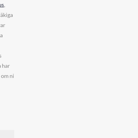
us
,
räkiga
var
sa
s
a har
 om ni