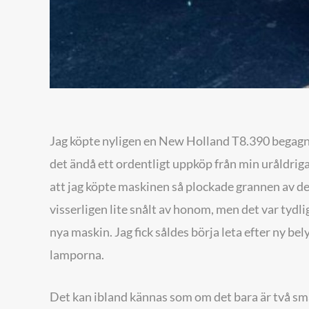
Jag köpte nyligen en New Holland T8.390 begagna
det ändå ett ordentligt uppköp från min uråldrig
att jag köpte maskinen så plockade grannen av d
visserligen lite snålt av honom, men det var tydlig
nya maskin. Jag fick såldes börja leta efter ny bel
lamporna.
Det kan ibland kännas som om det bara är två små