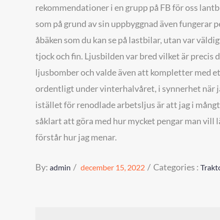
rekommendationer i en grupp på FB för oss lantb
som på grund av sin uppbyggnad även fungerar pe
åbäken som du kan se på lastbilar, utan var väldi
tjock och fin. Ljusbilden var bred vilket är precis
ljusbomber och valde även att kompletter med e
ordentligt under vinterhalvåret, i synnerhet när
istället för renodlade arbetsljus är att jag i mån
såklart att göra med hur mycket pengar man vill 
förstår hur jag menar.
Posted
Categories
By:
Categories :
admin
december 15, 2022
Trakt
on
: