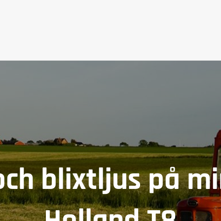
och blixtljus på 
Holland T8