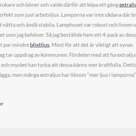
rukare och böner och valde därför att köpa ett gäng
extralj
rfekt som just arbetsljus. Lamporna var inte sådana där b
gt nätta och ändå stabila. Lamphuset var robust och linsen 
 det som jag behöver. Så jag beställde hem ett 4-pack av des
tt par mindre
blixtljus
. Mest för att det är viktigt att synas
 jag tar uppdrag av kommunen. Fördelen med att ha extralju
gt och mycket kan tycka att dessa känns mer kraftfulla. Dett
lägga, men många extraljus har liksom “mer ljus i lamporna”
or