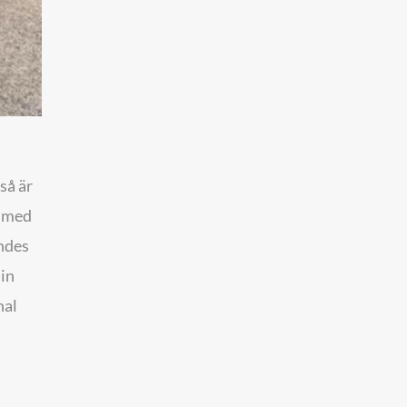
så är
d med
ändes
sin
nal