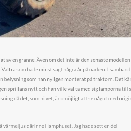
t av en granne. Även om det inte är den senaste modellen 
a Valtra som hade minst sagt några år på nacken. I samban
en belysning som han nyligen monterat på traktorn. Det k
en sprillans nytt och han ville väl ta med sig lamporna till 
ysning då det, som ni vet, är omöjligt att se något med origi
 värmeljus därinne i lamphuset. Jag hade sett en del